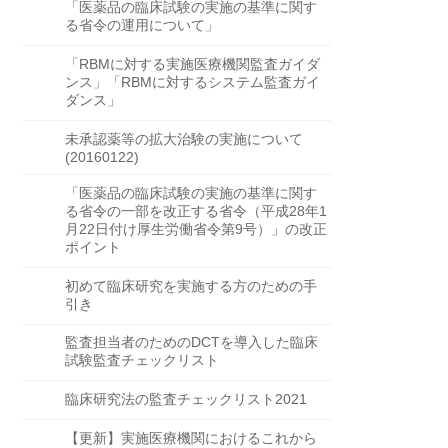
「医薬品の臨床試験の実施の基準に関す
る省令の運用について」
「RBMに対する実施医療機関監査ガイダ
ンス」「RBMに対するシステム監査ガイ
ダンス」
未承認薬等の拡大治験の実施について
(20160122)
「医薬品の臨床試験の実施の基準に関す
る省令の一部を改正する省令（平成28年1
月22日付け厚生労働省令第9号）」の改正
ポイント
初めて臨床研究を実施する方のための手
引き
監査担当者のためのDCTを導入した臨床
試験監査チェックリスト
臨床研究法の監査チェックリスト2021
【更新】実施医療機関におけるこれから