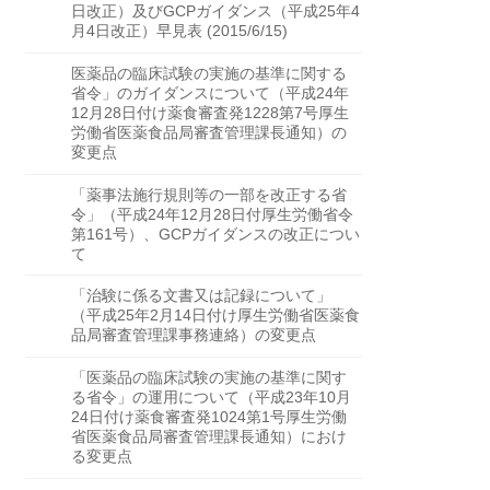
日改正）及びGCPガイダンス（平成25年4
月4日改正）早見表 (2015/6/15)
医薬品の臨床試験の実施の基準に関する
省令」のガイダンスについて（平成24年
12月28日付け薬食審査発1228第7号厚生
労働省医薬食品局審査管理課長通知）の
変更点
「薬事法施行規則等の一部を改正する省
令」（平成24年12月28日付厚生労働省令
第161号）、GCPガイダンスの改正につい
て
「治験に係る文書又は記録について」
（平成25年2月14日付け厚生労働省医薬食
品局審査管理課事務連絡）の変更点
「医薬品の臨床試験の実施の基準に関す
る省令」の運用について（平成23年10月
24日付け薬食審査発1024第1号厚生労働
省医薬食品局審査管理課長通知）におけ
る変更点