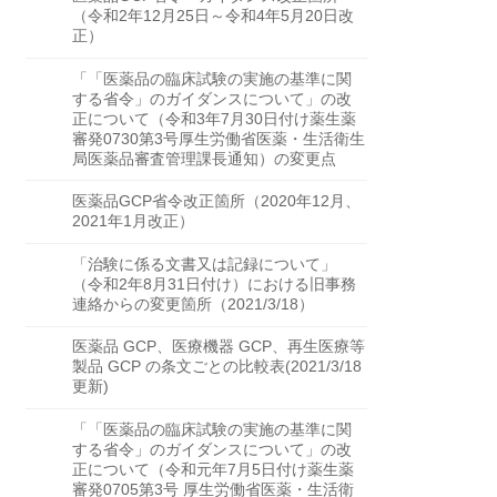
（令和2年12月25日～令和4年5月20日改
正）
「「医薬品の臨床試験の実施の基準に関
する省令」のガイダンスについて」の改
正について（令和3年7月30日付け薬生薬
審発0730第3号厚生労働省医薬・生活衛生
局医薬品審査管理課長通知）の変更点
医薬品GCP省令改正箇所（2020年12月、
2021年1月改正）
「治験に係る文書又は記録について」
（令和2年8月31日付け）における旧事務
連絡からの変更箇所（2021/3/18）
医薬品 GCP、医療機器 GCP、再生医療等
製品 GCP の条文ごとの比較表(2021/3/18
更新)
「「医薬品の臨床試験の実施の基準に関
する省令」のガイダンスについて」の改
正について（令和元年7月5日付け薬生薬
審発0705第3号 厚生労働省医薬・生活衛