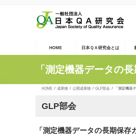
コ
ナ
ン
ビ
テ
ゲ
ン
ー
ツ
シ
へ
ョ
ス
ン
キ
に
HOME
日本ＱＡ研究会とは
ッ
移
プ
動
「測定機器データの長
HOME
成果物
公開成果物
GLP部会
「測定機器
GLP部会
「測定機器データの長期保存