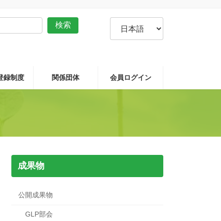
言
検索
語
を
選
択
P登録制度
関係団体
会員ログイン
成果物
公開成果物
GLP部会