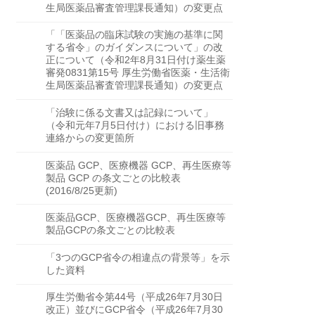
生局医薬品審査管理課長通知）の変更点
「「医薬品の臨床試験の実施の基準に関
する省令」のガイダンスについて」の改
正について（令和2年8月31日付け薬生薬
審発0831第15号 厚生労働省医薬・生活衛
生局医薬品審査管理課長通知）の変更点
「治験に係る文書又は記録について」
（令和元年7月5日付け）における旧事務
連絡からの変更箇所
医薬品 GCP、医療機器 GCP、再生医療等
製品 GCP の条文ごとの比較表
(2016/8/25更新)
医薬品GCP、医療機器GCP、再生医療等
製品GCPの条文ごとの比較表
「3つのGCP省令の相違点の背景等」を示
した資料
厚生労働省令第44号（平成26年7月30日
改正）並びにGCP省令（平成26年7月30