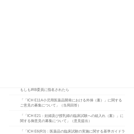
臨床研究法の監査チェックリスト2021
【更新】実施医療機関におけるこれからの品質管理－リスクに基
づく取組みの視点から－
臨床研究法の監査チェックリスト
「医師主導治験における監査マニュアル」、「臨床研究の監査手
順書・手順書ガイド」及び「臨床研究の監査マニュアル」
医師主導治験用チェックリスト及び臨床研究用チェックリスト
医療機関におけるALCOA-CCEAに沿った原資料マネジメント
医療機関の実態を踏まえた原資料の概念の周知方法 －ALCOA原
則習得のための研修資料－ (2016/10/12)
もしもIRB委員に指名されたら
「「ICH E11A小児用医薬品開発における外挿（案）」に関する
ご意見の募集について」（当局回答）
「「ICH E21：妊婦及び授乳婦の臨床試験への組入れ（案）」に
関する御意見の募集について」（意見提出）
「「ICH E6(R3)：医薬品の臨床試験の実施に関する基準ガイドラ