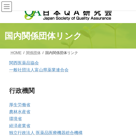
コ
ナ
ン
ビ
テ
ゲ
ン
ー
ツ
シ
へ
ョ
国内関係団体リンク
ス
ン
キ
に
ッ
移
プ
動
HOME
関係団体
国内関係団体リンク
関西医薬品協会
一般社団法人富山県薬業連合会
行政機関
厚生労働省
農林水産省
環境省
経済産業省
独立行政法人 医薬品医療機器総合機構