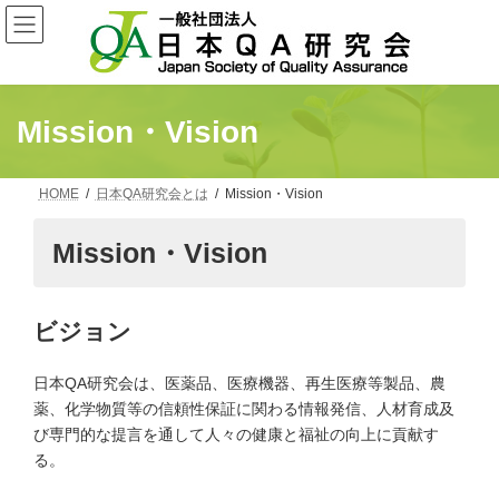
コ
ナ
ン
ビ
テ
ゲ
ン
ー
ツ
シ
へ
ョ
Mission・Vision
ス
ン
キ
に
ッ
移
プ
動
HOME
日本QA研究会とは
Mission・Vision
Mission・Vision
ビジョン
日本QA研究会は、医薬品、医療機器、再生医療等製品、農
薬、化学物質等の信頼性保証に関わる情報発信、人材育成及
び専門的な提言を通して人々の健康と福祉の向上に貢献す
る。