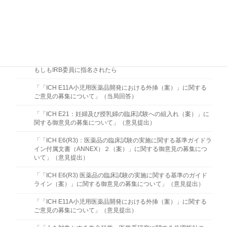
医師主導治験用チェックリスト及び臨床研究用チェックリスト
医療機関におけるALCOA-CCEAに沿った原資料マネジメント
医療機関の実態を踏まえた原資料の概念の周知方法 －ALCOA原
則習得のための研修資料－ (2016/10/12)
もしもIRB委員に指名されたら
「「ICH E11A小児用医薬品開発における外挿（案）」に関する
ご意見の募集について」（当局回答）
「「ICH E21：妊婦及び授乳婦の臨床試験への組入れ（案）」に
関する御意見の募集について」（意見提出）
「「ICH E6(R3)：医薬品の臨床試験の実施に関する基準ガイドラ
イン付属文書（ANNEX）２（案）」に関する御意見の募集につ
いて」（意見提出）
「「ICH E6(R3) 医薬品の臨床試験の実施に関する基準のガイド
ライン（案）」に関する御意見の募集について」（意見提出）
「「ICH E11A小児用医薬品開発における外挿（案）」に関する
ご意見の募集について」（意見提出）