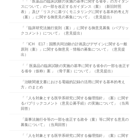
「「「医薬品の臨床試験の実施の基準に関する省令」のガイダン
スについて」の一部を改正するガイダンス（案）（新旧対照
表）」及び「リスクに基づくモニタリングに関する基本的考え方
（案）」に関する御意見の募集について」（意⾒提出）
「「臨床研究法施行規則（案）」に関する御意見募集（パブリッ
クコメント）について」（意⾒提出）
「「ICH E17：国際共同治験の計画及びデザインに関する一般
原則（案）」に関する御意見・情報の募集について」（意見提
出）
「「 医薬品の臨床試験の実施の基準に関する省令の一部を改正す
る省令（仮称）案 」（骨子案）について」（意見提出）
「治験関連文書における電磁的記録の活用に関する基本的考え
方」のまとめ
「「人を対象とする医学系研究に関する倫理指針」（案）に関す
るパブリックコメント（意見公募手続）の実施について」（当局
回答）
「薬事法施行令等の一部を改正する政令（案）等に関する意見の
募集について」（当局回答）
「「人を対象とする医学系研究に関する倫理指針」（案）に関す