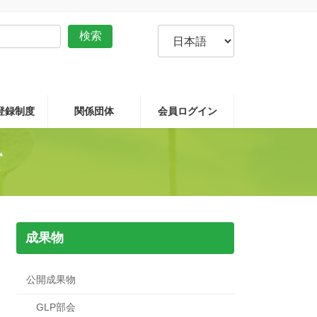
言
検索
語
を
選
択
P登録制度
関係団体
会員ログイン
て
成果物
公開成果物
GLP部会