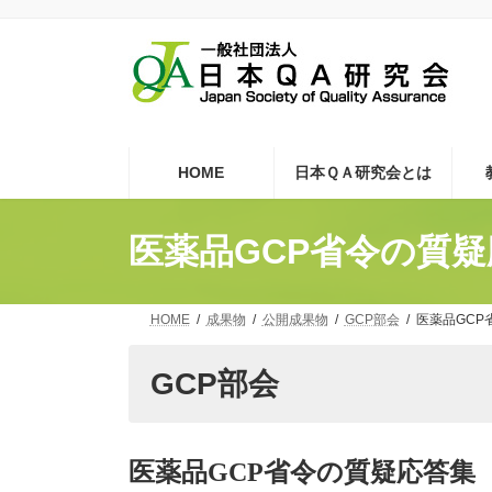
コ
ナ
ン
ビ
テ
ゲ
ン
ー
ツ
シ
へ
ョ
ス
ン
キ
に
HOME
日本ＱＡ研究会とは
ッ
移
プ
動
医薬品GCP省令の質
HOME
成果物
公開成果物
GCP部会
医薬品GCP
GCP部会
医薬品
GCP
省令の質疑応答集