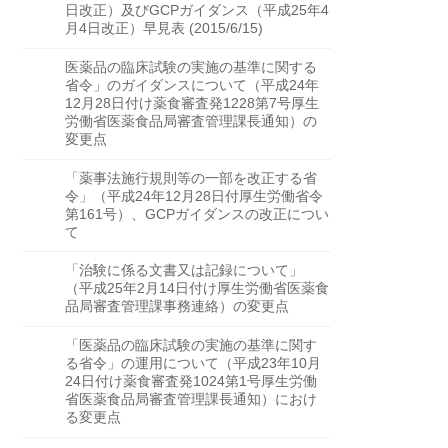
日改正）及びGCPガイダンス（平成25年4
月4日改正）早見表 (2015/6/15)
医薬品の臨床試験の実施の基準に関する
省令」のガイダンスについて（平成24年
12月28日付け薬食審査発1228第7号厚生
労働省医薬食品局審査管理課長通知）の
変更点
「薬事法施行規則等の一部を改正する省
令」（平成24年12月28日付厚生労働省令
第161号）、GCPガイダンスの改正につい
て
「治験に係る文書又は記録について」
（平成25年2月14日付け厚生労働省医薬食
品局審査管理課事務連絡）の変更点
「医薬品の臨床試験の実施の基準に関す
る省令」の運用について（平成23年10月
24日付け薬食審査発1024第1号厚生労働
省医薬食品局審査管理課長通知）におけ
る変更点