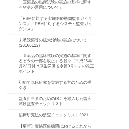
「医薬品の臨床試験の実施の基準に関す
る省令の運用について」
「RBMに対する実施医療機関監査ガイダ
ンス」「RBMに対するシステム監査ガイ
ダンス」
未承認薬等の拡大治験の実施について
(20160122)
「医薬品の臨床試験の実施の基準に関す
る省令の一部を改正する省令（平成28年1
月22日付け厚生労働省令第9号）」の改正
ポイント
初めて臨床研究を実施する方のための手
引き
監査担当者のためのDCTを導入した臨床
試験監査チェックリスト
臨床研究法の監査チェックリスト2021
【更新】実施医療機関におけるこれから