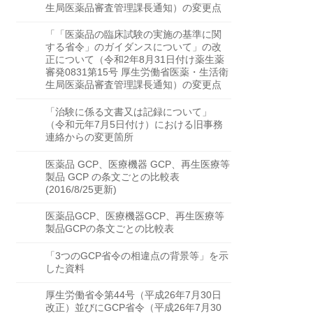
生局医薬品審査管理課長通知）の変更点
「「医薬品の臨床試験の実施の基準に関
する省令」のガイダンスについて」の改
正について（令和2年8月31日付け薬生薬
審発0831第15号 厚生労働省医薬・生活衛
生局医薬品審査管理課長通知）の変更点
「治験に係る文書又は記録について」
（令和元年7月5日付け）における旧事務
連絡からの変更箇所
医薬品 GCP、医療機器 GCP、再生医療等
製品 GCP の条文ごとの比較表
(2016/8/25更新)
医薬品GCP、医療機器GCP、再生医療等
製品GCPの条文ごとの比較表
「3つのGCP省令の相違点の背景等」を示
した資料
厚生労働省令第44号（平成26年7月30日
改正）並びにGCP省令（平成26年7月30