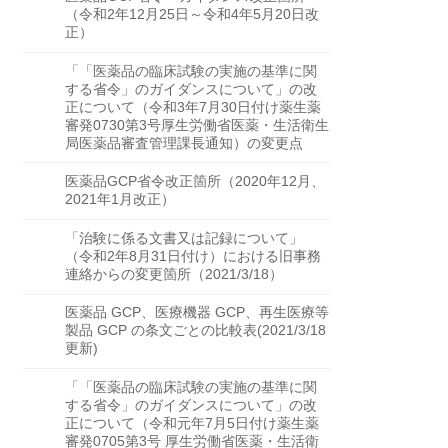
（令和2年12月25日～令和4年5月20日改
正）
「「医薬品の臨床試験の実施の基準に関
する省令」のガイダンスについて」の改
正について（令和3年7月30日付け薬生薬
審発0730第3号厚生労働省医薬・生活衛生
局医薬品審査管理課長通知）の変更点
医薬品GCP省令改正箇所（2020年12月、
2021年1月改正）
「治験に係る文書又は記録について」
（令和2年8月31日付け）における旧事務
連絡からの変更箇所（2021/3/18）
医薬品 GCP、医療機器 GCP、再生医療等
製品 GCP の条文ごとの比較表(2021/3/18
更新)
「「医薬品の臨床試験の実施の基準に関
する省令」のガイダンスについて」の改
正について（令和元年7月5日付け薬生薬
審発0705第3号 厚生労働省医薬・生活衛