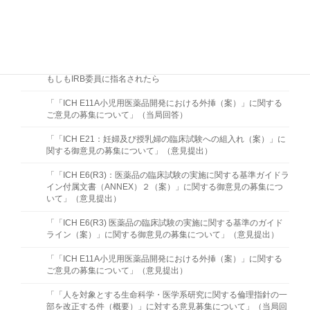
医療機関におけるALCOA-CCEAに沿った原資料マネジメント
医療機関の実態を踏まえた原資料の概念の周知方法 －ALCOA原
則習得のための研修資料－ (2016/10/12)
もしもIRB委員に指名されたら
「「ICH E11A小児用医薬品開発における外挿（案）」に関する
ご意見の募集について」（当局回答）
「「ICH E21：妊婦及び授乳婦の臨床試験への組入れ（案）」に
関する御意見の募集について」（意見提出）
「「ICH E6(R3)：医薬品の臨床試験の実施に関する基準ガイドラ
イン付属文書（ANNEX）２（案）」に関する御意見の募集につ
いて」（意見提出）
「「ICH E6(R3) 医薬品の臨床試験の実施に関する基準のガイド
ライン（案）」に関する御意見の募集について」（意見提出）
「「ICH E11A小児用医薬品開発における外挿（案）」に関する
ご意見の募集について」（意見提出）
「「人を対象とする生命科学・医学系研究に関する倫理指針の一
部を改正する件（概要）」に対する意見募集について」（当局回