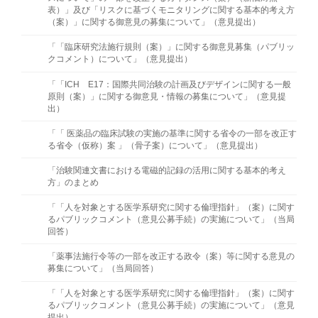
表）」及び「リスクに基づくモニタリングに関する基本的考え方
（案）」に関する御意見の募集について」（意⾒提出）
「「臨床研究法施行規則（案）」に関する御意見募集（パブリッ
クコメント）について」（意⾒提出）
「「ICH E17：国際共同治験の計画及びデザインに関する一般
原則（案）」に関する御意見・情報の募集について」（意見提
出）
「「 医薬品の臨床試験の実施の基準に関する省令の一部を改正す
る省令（仮称）案 」（骨子案）について」（意見提出）
「治験関連文書における電磁的記録の活用に関する基本的考え
方」のまとめ
「「人を対象とする医学系研究に関する倫理指針」（案）に関す
るパブリックコメント（意見公募手続）の実施について」（当局
回答）
「薬事法施行令等の一部を改正する政令（案）等に関する意見の
募集について」（当局回答）
「「人を対象とする医学系研究に関する倫理指針」（案）に関す
るパブリックコメント（意見公募手続）の実施について」（意見
提出）