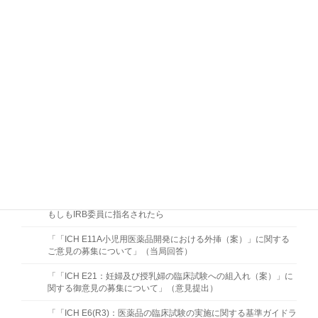
臨床研究法の監査チェックリスト2021
【更新】実施医療機関におけるこれからの品質管理－リスクに基
づく取組みの視点から－
臨床研究法の監査チェックリスト
「医師主導治験における監査マニュアル」、「臨床研究の監査手
順書・手順書ガイド」及び「臨床研究の監査マニュアル」
医師主導治験用チェックリスト及び臨床研究用チェックリスト
医療機関におけるALCOA-CCEAに沿った原資料マネジメント
医療機関の実態を踏まえた原資料の概念の周知方法 －ALCOA原
則習得のための研修資料－ (2016/10/12)
もしもIRB委員に指名されたら
「「ICH E11A小児用医薬品開発における外挿（案）」に関する
ご意見の募集について」（当局回答）
「「ICH E21：妊婦及び授乳婦の臨床試験への組入れ（案）」に
関する御意見の募集について」（意見提出）
「「ICH E6(R3)：医薬品の臨床試験の実施に関する基準ガイドラ