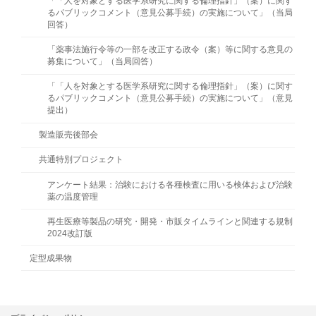
「「人を対象とする医学系研究に関する倫理指針」（案）に関す
るパブリックコメント（意見公募手続）の実施について」（当局
回答）
「薬事法施行令等の一部を改正する政令（案）等に関する意見の
募集について」（当局回答）
「「人を対象とする医学系研究に関する倫理指針」（案）に関す
るパブリックコメント（意見公募手続）の実施について」（意見
提出）
製造販売後部会
共通特別プロジェクト
アンケート結果：治験における各種検査に用いる検体および治験
薬の温度管理
再生医療等製品の研究・開発・市販タイムラインと関連する規制
2024改訂版
定型成果物