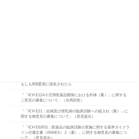
【更新】実施医療機関におけるこれからの品質管理－リスクに基
づく取組みの視点から－
臨床研究法の監査チェックリスト
「医師主導治験における監査マニュアル」、「臨床研究の監査手
順書・手順書ガイド」及び「臨床研究の監査マニュアル」
医師主導治験用チェックリスト及び臨床研究用チェックリスト
医療機関におけるALCOA-CCEAに沿った原資料マネジメント
医療機関の実態を踏まえた原資料の概念の周知方法 －ALCOA原
則習得のための研修資料－ (2016/10/12)
もしもIRB委員に指名されたら
「「ICH E11A小児用医薬品開発における外挿（案）」に関する
ご意見の募集について」（当局回答）
「「ICH E21：妊婦及び授乳婦の臨床試験への組入れ（案）」に
関する御意見の募集について」（意見提出）
「「ICH E6(R3)：医薬品の臨床試験の実施に関する基準ガイドラ
イン付属文書（ANNEX）２（案）」に関する御意見の募集につ
いて」（意見提出）