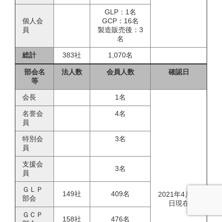
GLP：1名
個人会
GCP：16名
員
製造販売後：3
名
総計
383社
1,070名
部会名
法人数
会員人数
確認日
等
会長
1名
名誉会
4名
員
特別会
3名
員
支援会
3名
員
ＧＬＰ
149社
409名
2021年4月26
部会
日現在
ＧＣＰ
158社
476名