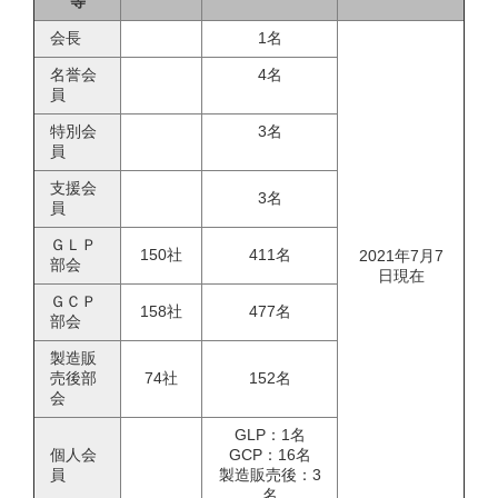
等
会長
1名
名誉会
4名
員
特別会
3名
員
支援会
3名
員
ＧＬＰ
150社
411名
2021年7月7
部会
日現在
ＧＣＰ
158社
477名
部会
製造販
売後部
74社
152名
会
GLP：1名
個人会
GCP：16名
員
製造販売後：3
名