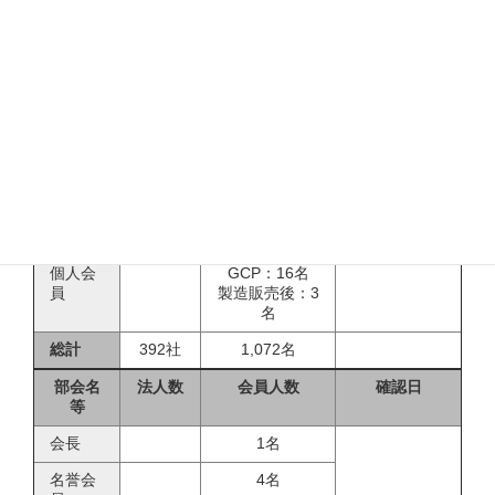
支援会
3名
員
ＧＬＰ
152社
410名
2021年11月
部会
29日現在
ＧＣＰ
164社
482名
部会
製造販
売後部
76社
149名
会
GLP：1名
個人会
GCP：16名
員
製造販売後：3
名
総計
392社
1,072名
部会名
法人数
会員人数
確認日
等
会長
1名
名誉会
4名