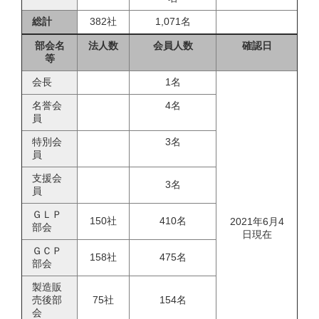
総計
382社
1,071名
部会名
法人数
会員人数
確認日
等
会長
1名
名誉会
4名
員
特別会
3名
員
支援会
3名
員
ＧＬＰ
150社
410名
2021年6月4
部会
日現在
ＧＣＰ
158社
475名
部会
製造販
売後部
75社
154名
会