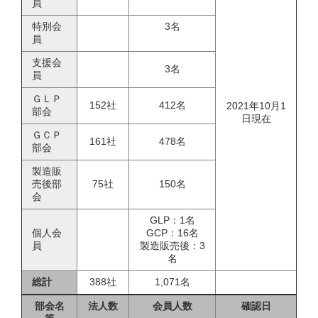
員
特別会
3名
員
支援会
3名
員
ＧＬＰ
152社
412名
2021年10月1
部会
日現在
ＧＣＰ
161社
478名
部会
製造販
売後部
75社
150名
会
GLP：1名
個人会
GCP：16名
員
製造販売後：3
名
総計
388社
1,071名
部会名
法人数
会員人数
確認日