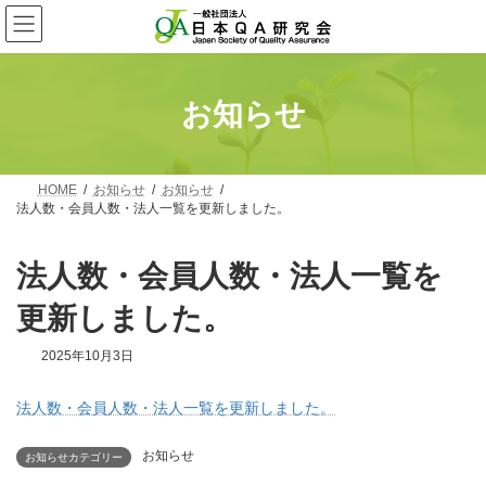
コ
ナ
ン
ビ
テ
ゲ
ン
ー
ツ
シ
へ
ョ
お知らせ
ス
ン
キ
に
ッ
移
プ
動
HOME
お知らせ
お知らせ
法人数・会員人数・法人一覧を更新しました。
法人数・会員人数・法人一覧を
更新しました。
2025年10月3日
法人数・会員人数・法人一覧を更新しました。
お知らせ
お知らせカテゴリー