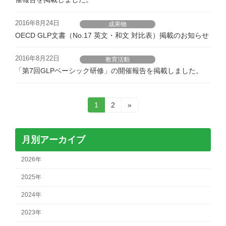
2016年8月24日
成果物
OECD GLP文書（No.17 英文・和文 対比表）掲載のお知らせ
2016年8月22日
教育活動
「第7回GLPベーシック研修」の開催報告を掲載しました。
投
固
固
1
2
»
定
定
稿
ペ
ペ
ー
ー
の
月別アーカイブ
ジ
ジ
ペ
2026年
ー
2025年
ジ
2024年
送
2023年
り