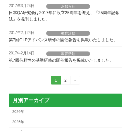
2017年3月24日
お知らせ
日本QA研究会は2017年に設立25周年を迎え、『25周年記念
誌』を発刊しました。
2017年2月24日
教育活動
第7回GLPアドバンス研修の開催報告を掲載いたしました。
2017年2月14日
教育活動
第7回信頼性の基準研修の開催報告を掲載いたしました。
投
固
固
1
2
»
定
定
稿
ペ
ペ
ー
ー
の
月別アーカイブ
ジ
ジ
ペ
2026年
ー
2025年
ジ