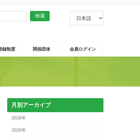
言
検索
語
を
選
択
P登録制度
関係団体
会員ログイン
月別アーカイブ
2026年
2025年