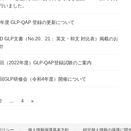
行いました。
22年度 GLP-QAP 登録の更新について
CD GLP文書（No.20、21： 英文・和文 対比表）掲載のお
せ
2回（2022年度）GLP-QAP登録試験のご案内
7回GLP研修会（令和4年度）開催について
固
2
…
固
4
»
定
定
ペ
ペ
ー
ー
ジ
ジ
ポリシー
個人情報保護基本方針
特定個人情報の保護に関