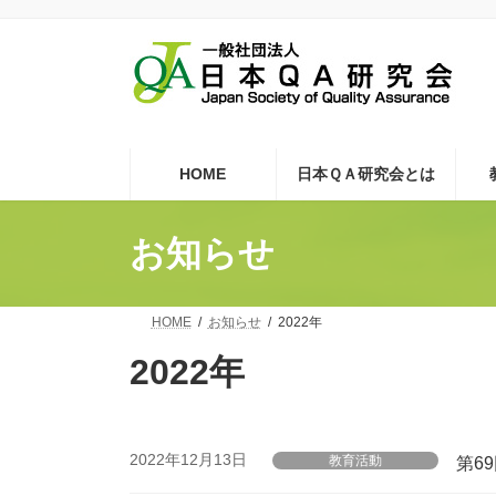
コ
ナ
ン
ビ
テ
ゲ
ン
ー
ツ
シ
へ
ョ
ス
ン
キ
に
HOME
日本ＱＡ研究会とは
ッ
移
プ
動
お知らせ
HOME
お知らせ
2022年
2022年
2022年12月13日
教育活動
第6