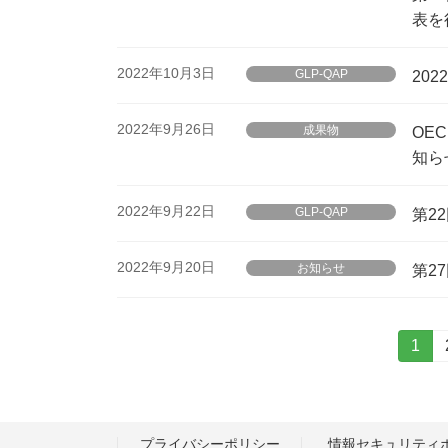
表を
2022年10月3日
GLP-QAP
20
2022年9月26日
成果物
OE
知ら
2022年9月22日
GLP-QAP
第2
2022年9月20日
お知らせ
第2
投
固
1
定
稿
ペ
ー
の
ジ
プライバシーポリシー
情報セキュリティ