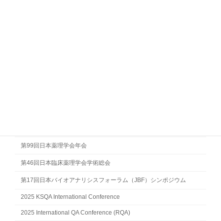
ワークショップ
口頭発表 演題名
GLP業務のNew normalの展望
学会等への発表
第53回日本毒性学会学術年会
2026 42nd SQA Annual Meeting
第73回日本実験動物学会総会
日本薬学会第146年会
第99回日本薬理学会年会
第46回日本臨床薬理学会学術総会
第17回日本バイオアナリシスフォーラム（JBF）シンポジウム
2025 KSQA International Conference
2025 International QA Conference (RQA)