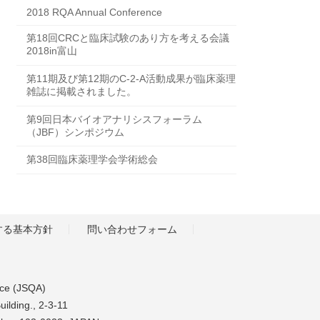
2018 RQA Annual Conference
第18回CRCと臨床試験のあり方を考える会議
2018in富山
第11期及び第12期のC-2-A活動成果が臨床薬理
雑誌に掲載されました。
第9回日本バイオアナリシスフォーラム
（JBF）シンポジウム
第38回臨床薬理学会学術総会
する基本方針
問い合わせフォーム
nce (JSQA)
uilding., 2-3-11