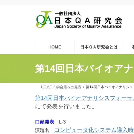
コ
ナ
ン
ビ
テ
ゲ
ン
ー
ツ
シ
へ
ョ
ス
ン
キ
に
HOME
日本ＱＡ研究会とは
ッ
移
プ
動
第14回日本バイオア
HOME
学会等への発表
第14回日本バイオアナリシス
第14回日本バイオアナリシスフォーラ
にて発表を行いました。
口頭発表
L-3
コンピュータ化システム導入時の
演題名