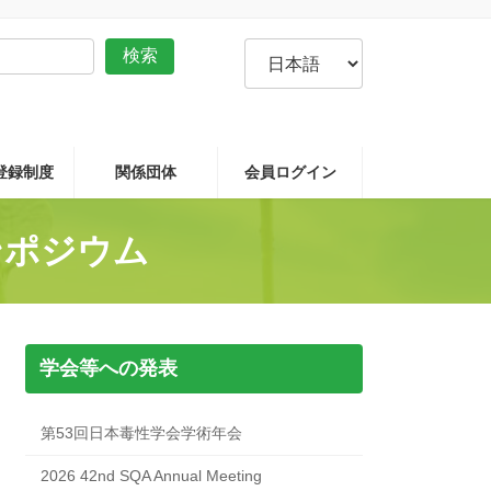
言
検索
語
を
選
択
P登録制度
関係団体
会員ログイン
ンポジウム
学会等への発表
第53回日本毒性学会学術年会
2026 42nd SQA Annual Meeting