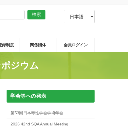
言
検索
語
を
選
択
P登録制度
関係団体
会員ログイン
ンポジウム
学会等への発表
第53回日本毒性学会学術年会
2026 42nd SQA Annual Meeting