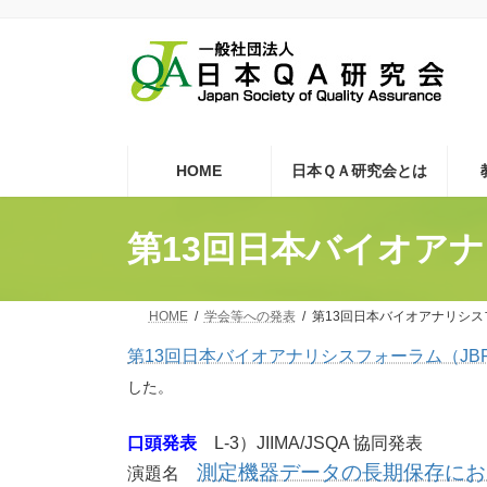
コ
ナ
ン
ビ
テ
ゲ
ン
ー
ツ
シ
へ
ョ
ス
ン
キ
に
HOME
日本ＱＡ研究会とは
ッ
移
プ
動
第13回日本バイオア
HOME
学会等への発表
第13回日本バイオアナリシス
第13回日本バイオアナリシスフォーラム（JB
した。
口頭発表
L-3）JIIMA/JSQA 協同発表
測定機器データの長期保存にお
演題名