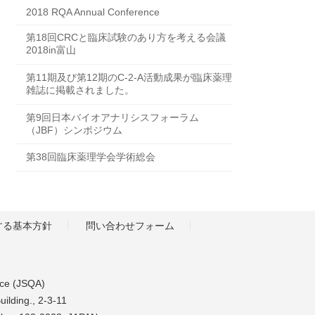
2018 RQA Annual Conference
第18回CRCと臨床試験のあり方を考える会議
2018in富山
第11期及び第12期のC-2-A活動成果が臨床薬理
雑誌に掲載されました。
第9回日本バイオアナリシスフォーラム
（JBF）シンポジウム
第38回臨床薬理学会学術総会
する基本方針
問い合わせフォーム
nce (JSQA)
uilding., 2-3-11