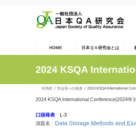
コ
ナ
ン
ビ
テ
ゲ
ン
ー
ツ
シ
へ
ョ
ス
ン
キ
に
HOME
日本ＱＡ研究会とは
ッ
移
プ
動
2024 KSQA Internati
HOME
学会等への発表
2024 KSQA International Con
2024 KSQA International Conferenc
口頭発表
L-3
Data Storage Methods and Ex
演題名