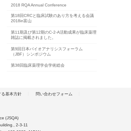
2018 RQA Annual Conference
第18回CRCと臨床試験のあり方を考える会議
2018in富山
第11期及び第12期のC-2-A活動成果が臨床薬理
雑誌に掲載されました。
第9回日本バイオアナリシスフォーラム
（JBF）シンポジウム
第38回臨床薬理学会学術総会
する基本方針
問い合わせフォーム
nce (JSQA)
uilding., 2-3-11