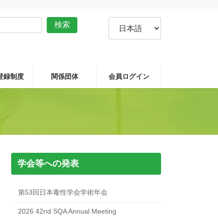
言
検索
語
を
選
択
P登録制度
関係団体
会員ログイン
学会等への発表
第53回日本毒性学会学術年会
2026 42nd SQA Annual Meeting