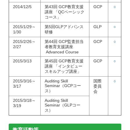
2014/12/5
第43回 GCP教育支援
GCP
○
講座 「QCベーシック
コース」
2015/1/29～
第5回GLPアドバンス
GLP
○
1/30
研修
2015/2/26～
第44回 GCP監査担当
GCP
○
2/27
者教育支援講座
Advanced Course
2015/3/13
第45回 GCP教育支援
GCP
○
講座 「インタビュー
スキルアップ講座」
2015/3/16～
Auditing Skill
国際
○
Seminar（GCPコー
3/17
委員
ス）
会
2015/3/18～
Auditing Skill
Seminar（GLPコー
3/19
ス）