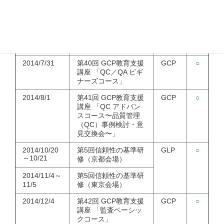
7/2
「GPSP自己点検技法
販売
－GPSP各業務につい
後
て－」
2014/7/17～
第5回GLPベーシック
GLP
○
7/18
研修
2014/7/31
第40回 GCP教育支援
GCP
○
講座 「QC／QA ビギ
ナーズコース」
2014/8/1
第41回 GCP教育支援
GCP
○
講座 「QC アドバン
スコース〜品質管理
（QC）事例検討・意
見交換会〜」
2014/10/20
第5回信頼性の基準研
GLP
○
～10/21
修（京都会場）
2014/11/4～
第5回信頼性の基準研
11/5
修（東京会場）
2014/12/4
第42回 GCP教育支援
GCP
○
講座 「監査ベーシッ
クコース」