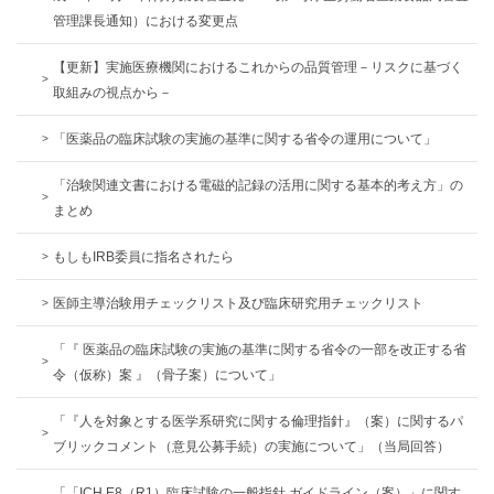
管理課長通知）における変更点
【更新】実施医療機関におけるこれからの品質管理－リスクに基づく
取組みの視点から－
「医薬品の臨床試験の実施の基準に関する省令の運用について」
「治験関連文書における電磁的記録の活用に関する基本的考え方」の
まとめ
もしもIRB委員に指名されたら
医師主導治験用チェックリスト及び臨床研究用チェックリスト
「『 医薬品の臨床試験の実施の基準に関する省令の一部を改正する省
令（仮称）案 』（骨子案）について」
「『人を対象とする医学系研究に関する倫理指針』（案）に関するパ
ブリックコメント（意見公募手続）の実施について」（当局回答）
「「ICH E8（R1）臨床試験の一般指針 ガイドライン（案）」に関す