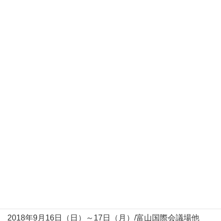
YOKOHAMA
で発表を行いました。
2019年6月26日（水）～6月28日（金）/ アスティとくしま
第46回日本毒性学会学術年会
で発表を行いました。
2018年度
2019年2月12日（火）～14日（木）/パシフィコ横浜
第10回JBFシンポジウム
で発表を行いました。
2018年10月31日（水）～11月2日（金）/Manchester
Central Conference Centre
2018 RQA Annual Conference
で発表を行いました。
2018年9月16日（日）～17日（月）/富山国際会議場他