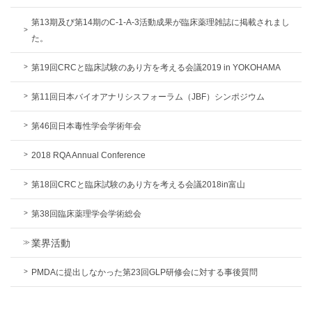
第13期及び第14期のC-1-A-3活動成果が臨床薬理雑誌に掲載されまし
た。
第19回CRCと臨床試験のあり方を考える会議2019 in YOKOHAMA
第11回日本バイオアナリシスフォーラム（JBF）シンポジウム
第46回日本毒性学会学術年会
2018 RQA Annual Conference
第18回CRCと臨床試験のあり方を考える会議2018in富山
第38回臨床薬理学会学術総会
業界活動
PMDAに提出しなかった第23回GLP研修会に対する事後質問