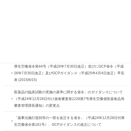
未承認薬等の拡大治験の実施について(20160122)
医薬品 GCP、医療機器 GCP、再生医療等製品 GCP の条文ごとの比較
表 (2016/8/25更新)
臨床研究法の監査チェックリスト
「3つのGCP省令の相違点の背景等」を示した資料
厚生労働省令第44号（平成26年7月30日改正）並びにGCP省令（平成
26年7月30日改正）及びGCPガイダンス（平成25年4月4日改正）早見
表 (2015/6/15)
医薬品の臨床試験の実施の基準に関する省令」のガイダンスについて
（平成24年12月28日付け薬食審査発1228第7号厚生労働省医薬食品局
審査管理課長通知）の変更点
「薬事法施行規則等の一部を改正する省令」（平成24年12月28日付厚
生労働省令第161号）、GCPガイダンスの改正について