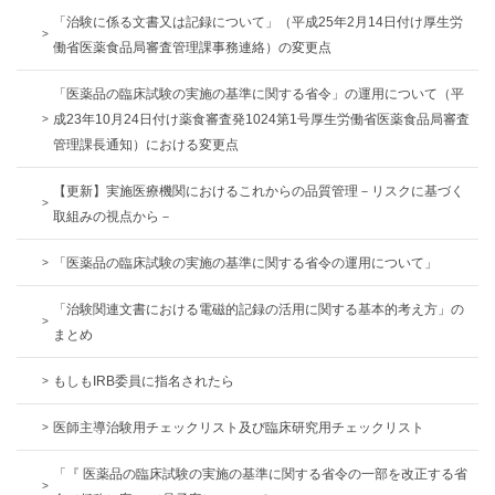
「治験に係る文書又は記録について」（平成25年2月14日付け厚生労
働省医薬食品局審査管理課事務連絡）の変更点
「医薬品の臨床試験の実施の基準に関する省令」の運用について（平
成23年10月24日付け薬食審査発1024第1号厚生労働省医薬食品局審査
管理課長通知）における変更点
【更新】実施医療機関におけるこれからの品質管理－リスクに基づく
取組みの視点から－
「医薬品の臨床試験の実施の基準に関する省令の運用について」
「治験関連文書における電磁的記録の活用に関する基本的考え方」の
まとめ
もしもIRB委員に指名されたら
医師主導治験用チェックリスト及び臨床研究用チェックリスト
「『 医薬品の臨床試験の実施の基準に関する省令の一部を改正する省