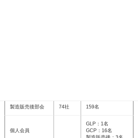
会長
1名
名誉会員
4名
特別会員
3名
支援会員
3名
ＧＬＰ部会
151社
409名
ＧＣＰ部会
167社
500名
製造販売後部会
74社
159名
GLP：1名
個人会員
GCP：16名
製造販売後：3名